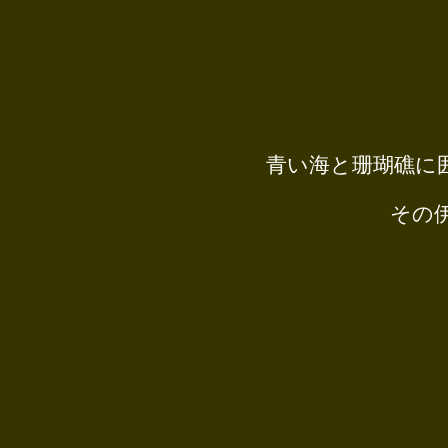
青い海と珊瑚礁に
その