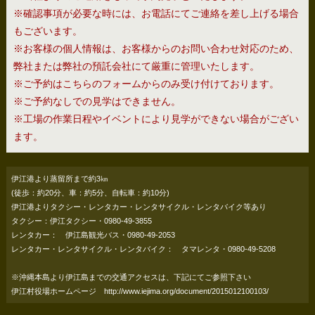
※確認事項が必要な時には、お電話にてご連絡を差し上げる場合
もございます。
※お客様の個人情報は、お客様からのお問い合わせ対応のため、
弊社または弊社の預託会社にて厳重に管理いたします。
※ご予約はこちらのフォームからのみ受け付けております。
※ご予約なしでの見学はできません。
※工場の作業日程やイベントにより見学ができない場合がござい
ます。
伊江港より蒸留所まで約3㎞
(徒歩：約20分、車：約5分、自転車：約10分)
伊江港よりタクシー・レンタカー・レンタサイクル・レンタバイク等あり
タクシー：伊江タクシー・0980-49-3855
レンタカー： 伊江島観光バス・0980-49-2053
レンタカー・レンタサイクル・レンタバイク： タマレンタ・0980-49-5208
※沖縄本島より伊江島までの交通アクセスは、下記にてご参照下さい
伊江村役場ホームページ
http://www.iejima.org/document/2015012100103/