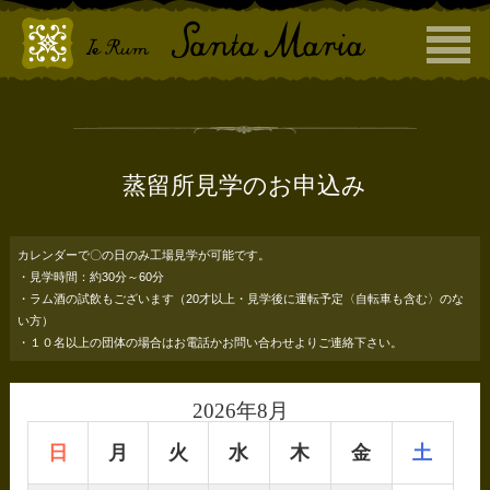
蒸留所見学のお申込み
カレンダーで〇の日のみ工場見学が可能です。
・見学時間：約30分～60分
・ラム酒の試飲もございます（20才以上・見学後に運転予定〈自転車も含む〉のな
い方）
・１０名以上の団体の場合はお電話かお問い合わせよりご連絡下さい。
2026年8月
日
月
火
水
木
金
土